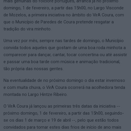
mais genuínas do folclore português, arranca já no próximo
domingo, 1 de fevereiro, a partir das 15h00, no Largo Visconde
de Mozelos, a primeira iniciativa no âmbito do VirA Coura, com
que o Município de Paredes de Coura pretende resgatar a
tradição do vira minhoto.
Uma vez por mês, sempre nas tardes de domingo, o Município
convida todos aqueles que gostam de uma boa roda minhota a
comparecer para dançar, cantar, tocar concertina ou até assistir
e passar uma boa tarde com música e animação tradicional,
tão própria das nossas gentes.
Na eventualidade de no próximo domingo o dia estar invernoso
e com muita chuva, o VirA Coura ocorrerá na acolhedora tenda
montada no Largo Hintze Ribeiro.
O VirA Coura já lançou as primeiras três datas da iniciativa --
próximo domingo, 1 de fevereiro, a partir das 15h00, seguindo-
se os dias 1 de março e 19 de abril --, pelo que estão todos
convidados para tornar estes dias frios de início de ano mais