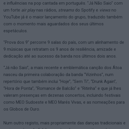
e influências na pop cantada em português. "Já Não Saio" com
um forte
air play
nas rádios,
streams
do Spotify e
views
no
YouTube já é o maior lançamento do grupo, traduzido também
com o momento mais aguardados dos seus últimos
espetáculos.
"Prova dos 9" percorre 9 salas do país, com um alinhamento de
9 músicas que retratam os 9 anos de resiliência, amizade e
dedicação até ao sucesso da banda nos últimos dois anos.
“Já não Saio”, a mais recente e emblemática canção dos Átoa
nasceu da primeira colaboração da banda “Vizinhos”, num
repertório que também inclui “Hoje”, “Sem Ti”, “Drunk Again”,
“Hora de Ponta”, "Romance de Balcão" e "Ritinha" e que já lhes
valeram presenças em dezenas concertos, incluindo festivais
como MEO Sudoeste e MEO Marés Vivas, e as nomeações para
os Globos de Ouro.
Num outro registo, mais propriamente das danças tradicionais e