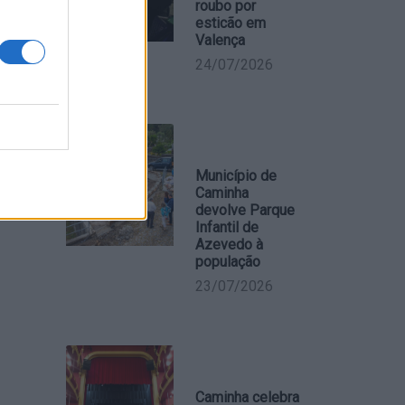
roubo por
 de
esticão em
Valença
 estará
24/07/2026
ixas,
vedra.
Município de
Caminha
devolve Parque
Infantil de
Azevedo à
população
23/07/2026
Caminha celebra