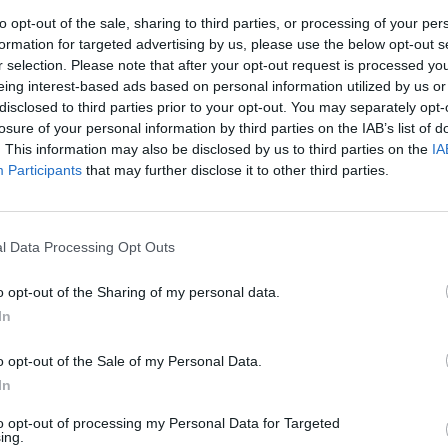
to opt-out of the sale, sharing to third parties, or processing of your per
formation for targeted advertising by us, please use the below opt-out s
r selection. Please note that after your opt-out request is processed y
eing interest-based ads based on personal information utilized by us or
 Eurocidade Tui.Valença está de regresso no próximo domingo, 8 de 
disclosed to third parties prior to your opt-out. You may separately opt-
 um dos maiores eventos desportivos da Eurocidade e uma das pro
losure of your personal information by third parties on the IAB’s list of
Noroeste da Península Ibérica.
. This information may also be disclosed by us to third parties on the
IA
Participants
that may further disclose it to other third parties.
nal e não competitivo, esta prova convida os participantes a viver o 
giando a experiência, o desafio pessoal e o contacto direto com a na
is percursos cuidadosamente concebidos: uma rota curta de 39 km 
l Data Processing Opt Outs
pensada para os praticantes mais experientes.
Valença distingue-se pelo ambiente singular que proporciona e pela
o opt-out of the Sharing of my personal data.
dos seus trilhos, preparados ao pormenor. Os participantes terão a
In
rrer trilhos técnicos, trialeiras exigentes e caminhos desafiantes, 
o opt-out of the Sale of my Personal Data.
agens naturais de grande beleza, que elevam esta prova a uma expe
In
orável.
andes ex-libris do evento: os centros históricos de Valença e Tui, a
to opt-out of processing my Personal Data for Targeted
ria, as margens do rio Minho, o Monte do Faro e o Parque Natural d
ing.