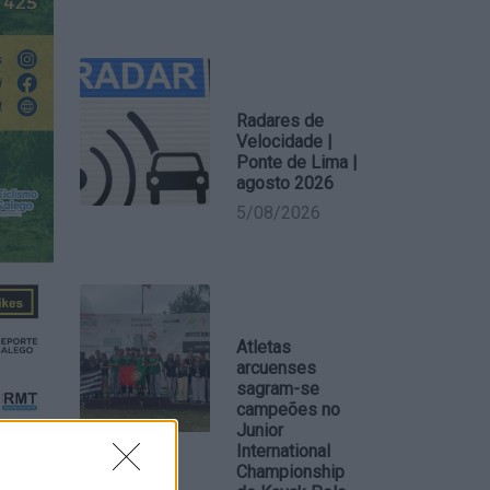
Radares de
Velocidade |
Ponte de Lima |
agosto 2026
5/08/2026
Atletas
arcuenses
sagram-se
campeões no
Junior
International
Championship