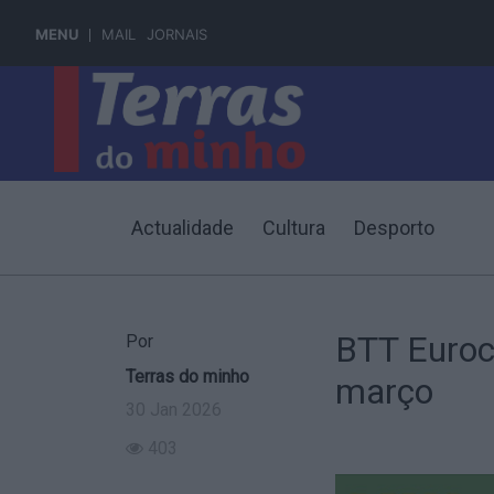
MENU
MAIL
JORNAIS
Actualidade
Cultura
Desporto
BTT Euroci
Por
Terras do minho
março
30 Jan 2026
403