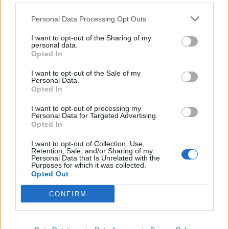
Personal Data Processing Opt Outs
I want to opt-out of the Sharing of my
personal data.
Opted In
I want to opt-out of the Sale of my
Personal Data.
Opted In
Município de Caminha devolve Parque Infantil de Azevedo à
I want to opt-out of processing my
população
Personal Data for Targeted Advertising.
Opted In
23/07/2026
I want to opt-out of Collection, Use,
Retention, Sale, and/or Sharing of my
Personal Data that Is Unrelated with the
Purposes for which it was collected.
Opted Out
CONFIRM