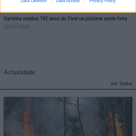
Data Deletion
Data Access
Privacy Policy
Caminha celebra 742 anos do Foral na próxima sexta-feira
22/07/2026
Actualidade
Ver Todos