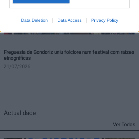
Data Deletion
Data Access
Privacy Policy
Freguesia de Gondoriz uniu folclore num festival com raízes
etnográficas
21/07/2026
Actualidade
Ver Todos