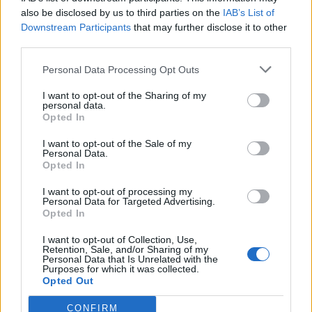
also be disclosed by us to third parties on the
IAB’s List of
Caminha celebra 742 anos do Foral na próxima sexta-feira
Downstream Participants
that may further disclose it to other
22/07/2026
third parties.
Personal Data Processing Opt Outs
I want to opt-out of the Sharing of my
personal data.
Opted In
I want to opt-out of the Sale of my
Personal Data.
Opted In
I want to opt-out of processing my
Personal Data for Targeted Advertising.
Opted In
Splash Family Festival regressa a Cerveira com animação
para toda a família
I want to opt-out of Collection, Use,
22/07/2026
Retention, Sale, and/or Sharing of my
Personal Data that Is Unrelated with the
Purposes for which it was collected.
Opted Out
CONFIRM