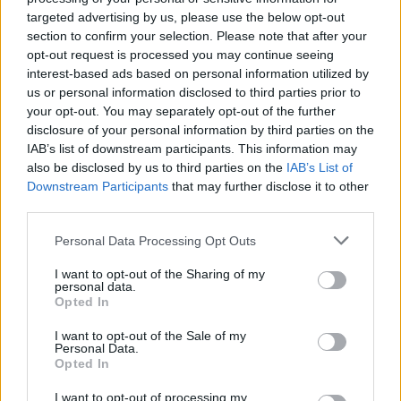
targeted advertising by us, please use the below opt-out
section to confirm your selection. Please note that after your
opt-out request is processed you may continue seeing
Concluída empreitada de pavimentação do acesso da
interest-based ads based on personal information utilized by
entrada norte do edifício da APPACDM
us or personal information disclosed to third parties prior to
your opt-out. You may separately opt-out of the further
3/08/2026
disclosure of your personal information by third parties on the
IAB’s list of downstream participants. This information may
also be disclosed by us to third parties on the
IAB’s List of
Downstream Participants
that may further disclose it to other
third parties.
Personal Data Processing Opt Outs
I want to opt-out of the Sharing of my
personal data.
Opted In
I want to opt-out of the Sale of my
Dois homens detidos por roubo por esticão em Valença
Personal Data.
Opted In
24/07/2026
I want to opt-out of processing my