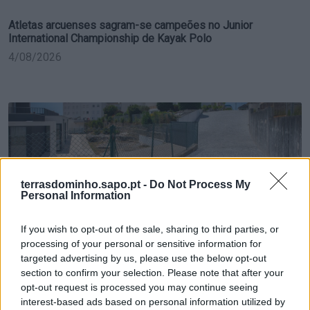
Atletas arcuenses sagram-se campeões no Junior
International Championship de Kayak Polo
4/08/2026
terrasdominho.sapo.pt -
Do Not Process My
Personal Information
If you wish to opt-out of the sale, sharing to third parties, or
Concluída empreitada de pavimentação do acesso da
processing of your personal or sensitive information for
entrada norte do edifício da APPACDM
targeted advertising by us, please use the below opt-out
3/08/2026
section to confirm your selection. Please note that after your
opt-out request is processed you may continue seeing
interest-based ads based on personal information utilized by