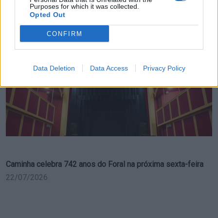
Purposes for which it was collected.
Opted Out
Município de Caminha devolve Parque Infantil de Azevedo à
população
CONFIRM
23/07/2026
Data Deletion
Data Access
Privacy Policy
Caminha celebra 742 anos do Foral na próxima sexta-feira
22/07/2026