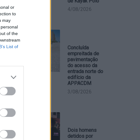
de Kayak Polo
sonal or
4/08/2026
ection to
ou may
 personal
out of the
 downstream
B’s List of
Concluída
empreitada de
pavimentação
do acesso da
entrada norte do
edifício da
APPACDM
3/08/2026
Dois homens
detidos por