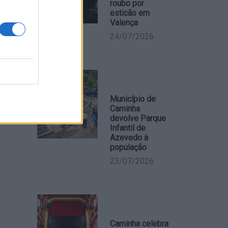
roubo por
esticão em
Valença
24/07/2026
Município de
Caminha
devolve Parque
Infantil de
Azevedo à
população
23/07/2026
Caminha celebra