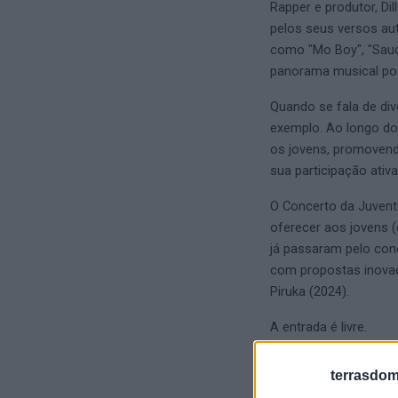
Rapper e produtor, Di
pelos seus versos au
como "Mo Boy", "Sauda
panorama musical po
Quando se fala de di
exemplo. Ao longo dos
os jovens, promovend
sua participação ativa
O Concerto da Juvent
oferecer aos jovens (
já passaram pelo conc
com propostas inovad
Piruka (2024).
A entrada é livre.
terrasdom