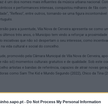
llaz é um dos nomes mais influentes da música urbana nacional. Co
tênticos e performances intensas, conquistou milhares de fãs com
de", "Reflexo", entre outros, tornando-se uma figura incontornável
rtuguês.
versão para a juventude, Vila Nova de Cerveira apresenta-se como u
 últimos três anos, o Município tem vindo a reforçar a proximidad
o iniciativas que não só despertam o seu interesse, como incentiv
 na vida cultural e social do concelho.
ude, promovido pela Câmara Municipal de Vila Nova de Cerveira, ap
e não só) momentos culturais gratuitos e de qualidade. Sob este co
elho artistas e bandas de referência, capazes de atrair novas gera
oras como Sam The Kid e Mundo Segundo (2022), Chico da Tina (2
inho.sapo.pt -
Do Not Process My Personal Information