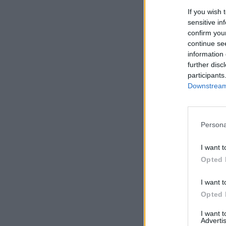
Fonte/Foto: CM VN Ce
If you wish 
sensitive in
confirm you
continue se
information 
further disc
participants
Downstream 
Persona
I want t
Opted 
I want t
Opted 
I want 
Advertis