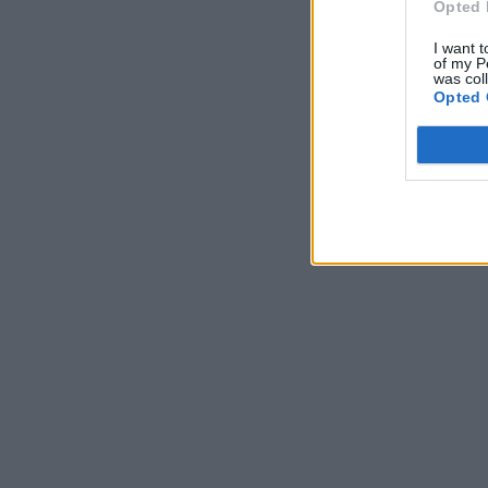
Opted 
I want t
of my P
was col
Opted 