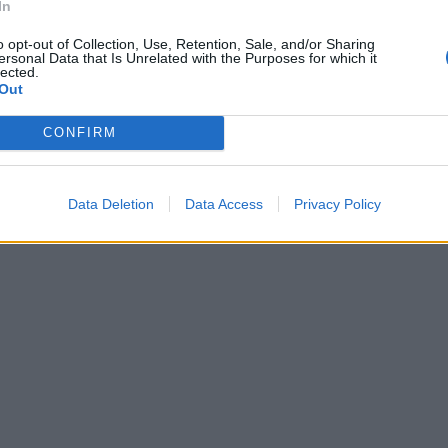
In
o opt-out of Collection, Use, Retention, Sale, and/or Sharing
ersonal Data that Is Unrelated with the Purposes for which it
lected.
Out
CONFIRM
Data Deletion
Data Access
Privacy Policy