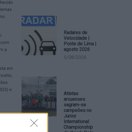
nhecido
 temas
 no
Radares de
m
Velocidade |
e com
Ponte de Lima |
agosto 2026
am a
5/08/2026
osta em
nceito,
ções
023) e
Atletas
arcuenses
sagram-se
campeões no
Junior
International
Championship