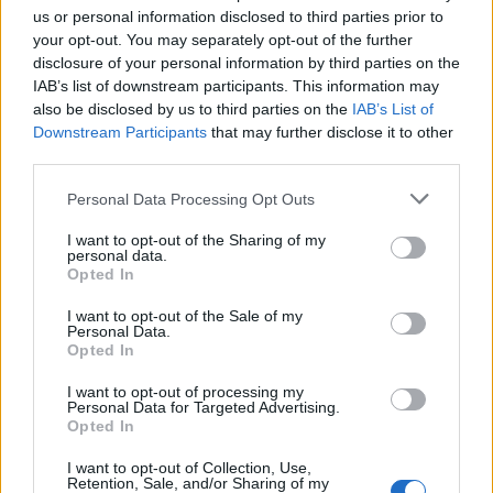
us or personal information disclosed to third parties prior to
your opt-out. You may separately opt-out of the further
disclosure of your personal information by third parties on the
IAB’s list of downstream participants. This information may
also be disclosed by us to third parties on the
IAB’s List of
Downstream Participants
that may further disclose it to other
third parties.
Personal Data Processing Opt Outs
Atletas arcuenses sagram-se campeões no Junior
International Championship de Kayak Polo
I want to opt-out of the Sharing of my
personal data.
4/08/2026
Opted In
I want to opt-out of the Sale of my
Personal Data.
Opted In
I want to opt-out of processing my
Personal Data for Targeted Advertising.
Opted In
I want to opt-out of Collection, Use,
Retention, Sale, and/or Sharing of my