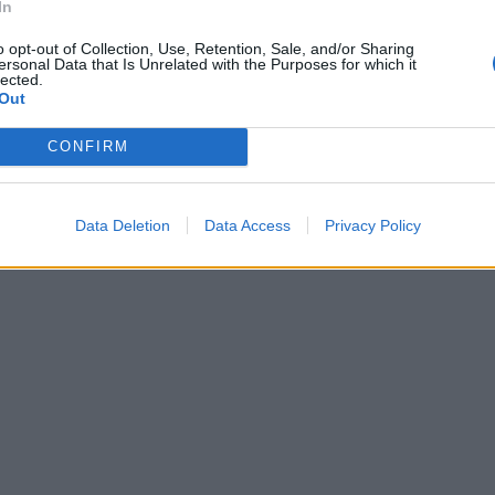
In
o opt-out of Collection, Use, Retention, Sale, and/or Sharing
ersonal Data that Is Unrelated with the Purposes for which it
lected.
Out
CONFIRM
Data Deletion
Data Access
Privacy Policy