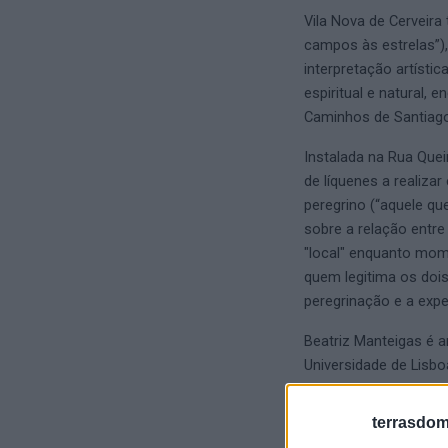
Vila Nova de Cerveir
campos às estrelas”),
interpretação artísti
espiritual e natural, 
Caminhos de Santiago
Instalada na Rua Quei
de líquenes a realiza
peregrino (“aquele qu
sobre a relação entre
"local" enquanto mom
quem legitima os dois 
peregrinação e a exp
Beatriz Manteigas é a
Universidade de Lisb
estrangeiro, estando
a Associação Quinta 
terrasdom
e trabalha.