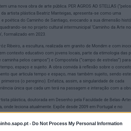
a tem uma nova obra de arte pública. PER AGROS AD STELLAS (“pelos
 da artista plástica Beatriz Manteigas, apresenta-se como uma
ca e poética do Caminho de Santiago, evocando a sua dimensão histó
enquadrando-se no projeto cultural intermunicipal ‘Caminho da Arte n
’, formalizado em 2023.
róz Ribeiro, a escultura, realizada em granito de Mondim e com ino
r em contexto educativo com jovens locais, parte da etimologia das 
e caminha pelos campos”) e Compostela (“campo de estrelas”) para r
 tempo, espaço e sujeito. A obra convida à reflexão sobre o conceit
ento que articula tempo e espaço, mas também sujeito, sendo este
primeiros (o peregrino). Enfatiza, assim, a singularidade de cada
eriência única que cada um terá na passagem e interação com a obr
rtista plástica, doutorada em Desenho pela Faculdade de Belas-Arte
oa, onde leciona atualmente. Expõe desde 2009 em Portugal e no
 representada em diversas coleções públicas e privadas. Em 2016 c
das Relvas, dedicada à educação não formal em Arte e Ecologia, on
inho.sapo.pt -
Do Not Process My Personal Information