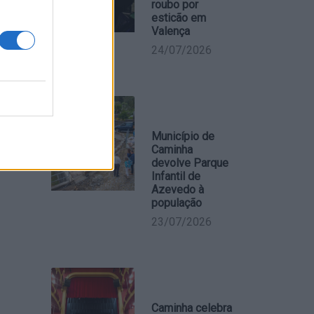
roubo por
esticão em
Valença
24/07/2026
Município de
Caminha
devolve Parque
Infantil de
Azevedo à
população
23/07/2026
Caminha celebra