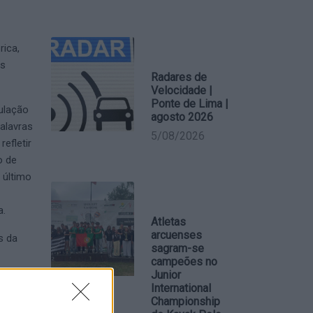
rica,
os
Radares de
Velocidade |
Ponte de Lima |
culação
agosto 2026
palavras
5/08/2026
efletir
o de
 último
a.
Atletas
arcuenses
s da
sagram-se
campeões no
ofundou
Junior
International
de vive
Championship