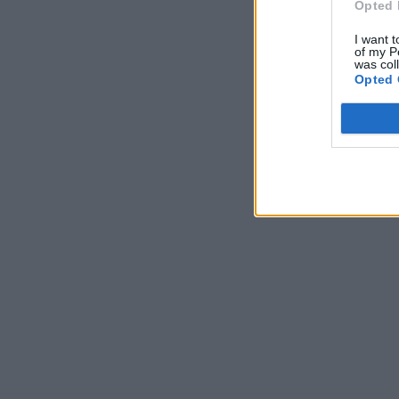
Opted 
I want t
of my P
was col
Opted 