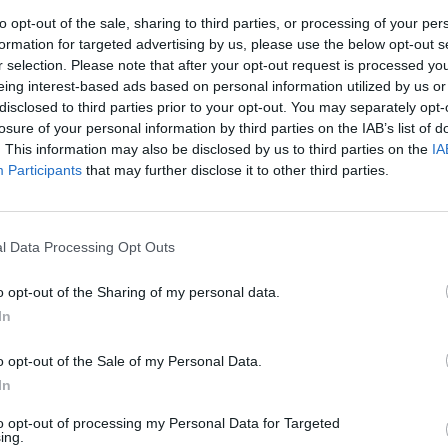
to opt-out of the sale, sharing to third parties, or processing of your per
stalação desta escultura integra o ‘Caminho da Arte nos Caminhos d
formation for targeted advertising by us, please use the below opt-out s
colo foi assinado em 2023 pela Câmara Municipal de Vila Nova de Cer
r selection. Please note that after your opt-out request is processed y
 aderentes, prevendo-se a implementação de 60 obras de arte
eing interest-based ads based on personal information utilized by us or
go dos 261 quilómetros que ligam a Sé do Porto à Catedral de San
disclosed to third parties prior to your opt-out. You may separately opt-
losure of your personal information by third parties on the IAB’s list of
. This information may also be disclosed by us to third parties on the
IA
sa – Associação de Arte, Cultura e Turismo, com o apoio da Direçã
Participants
that may further disclose it to other third parties.
o Norte (DRCN), do Turismo Porto e Norte de Portugal (TPNP) e dos
os pelo Caminho Português da Costa, o projeto ambiciona valorizar
o-lhe arte do século XXI e criando “a maior estrada de arte do mund
l Data Processing Opt Outs
o opt-out of the Sharing of my personal data.
In
e Cerveira
s – Equipa audiovisual
o opt-out of the Sale of my Personal Data.
In
to opt-out of processing my Personal Data for Targeted
ing.