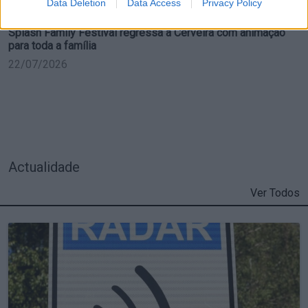
Data Deletion
Data Access
Privacy Policy
Splash Family Festival regressa a Cerveira com animação
para toda a família
22/07/2026
Actualidade
Ver Todos