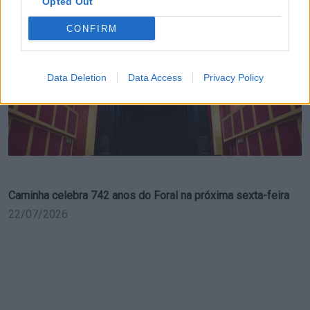
Opted Out
23/07/2026
CONFIRM
Data Deletion
Data Access
Privacy Policy
Caminha celebra 742 anos do Foral na próxima sexta-feira
22/07/2026