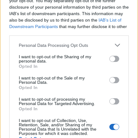
your opt-out. You may separately opt-out of the further
disclosure of your personal information by third parties on the
IAB’s list of downstream participants. This information may
also be disclosed by us to third parties on the
IAB’s List of
Downstream Participants
that may further disclose it to other
third parties.
Dois homens detidos por roubo por esticão em Valença
Personal Data Processing Opt Outs
24/07/2026
I want to opt-out of the Sharing of my
personal data.
Opted In
I want to opt-out of the Sale of my
Personal Data.
Opted In
I want to opt-out of processing my
Personal Data for Targeted Advertising.
Opted In
I want to opt-out of Collection, Use,
Retention, Sale, and/or Sharing of my
Personal Data that Is Unrelated with the
Município de Caminha devolve Parque Infantil de Azevedo à
Purposes for which it was collected.
população